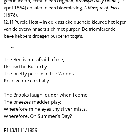
gepubliceerd, eerst in een dagblad,
Brooklyn Daily Union
(27
april 1864) en later in een bloemlezing,
A Masque of Poets
(1878).
[2.1] Purple Host – In de klassieke oudheid kleurde het leger
van de overwinnaars zich met purper. De triomferende
bevelhebbers droegen purperen toga’s.
—–
~
The Bee is not afraid of me,
I know the Butterfly –
The pretty people in the Woods
Receive me cordially –
The Brooks laugh louder when I come –
The breezes madder play;
Wherefore mine eyes thy silver mists,
Wherefore, Oh Summer’s Day?
F113/J111/1859