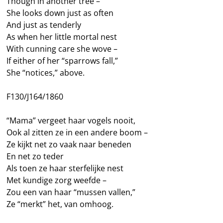
Though in another tree –
She looks down just as often
And just as tenderly
As when her little mortal nest
With cunning care she wove –
If either of her “sparrows fall,”
She “notices,” above.
F130/J164/1860
“Mama” vergeet haar vogels nooit,
Ook al zitten ze in een andere boom –
Ze kijkt net zo vaak naar beneden
En net zo teder
Als toen ze haar sterfelijke nest
Met kundige zorg weefde –
Zou een van haar “mussen vallen,”
Ze “merkt” het, van omhoog.