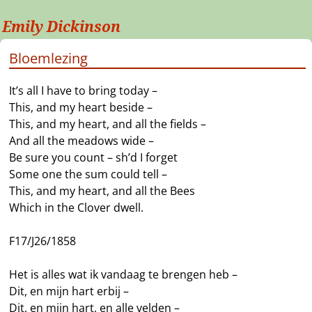
Emily Dickinson
Bloemlezing
It’s all I have to bring today –
This, and my heart beside –
This, and my heart, and all the fields –
And all the meadows wide –
Be sure you count – sh’d I forget
Some one the sum could tell –
This, and my heart, and all the Bees
Which in the Clover dwell.
F17/J26/1858
Het is alles wat ik vandaag te brengen heb –
Dit, en mijn hart erbij –
Dit, en mijn hart, en alle velden –