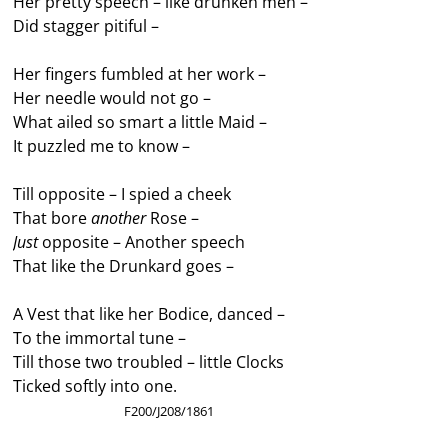
Her pretty speech – like drunken men –
Did stagger pitiful –
Her fingers fumbled at her work –
Her needle would not go –
What ailed so smart a little Maid –
It puzzled me to know –
Till opposite – I spied a cheek
That bore
another
Rose –
Just
opposite – Another speech
That like the Drunkard goes –
A Vest that like her Bodice, danced –
To the immortal tune –
Till those two troubled – little Clocks
Ticked softly into one.
————————–
F200/J208/1861