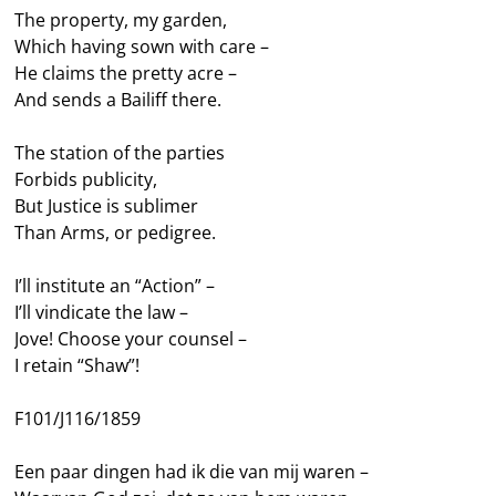
The property, my garden,
Which having sown with care –
He claims the pretty acre –
And sends a Bailiff there.
The station of the parties
Forbids publicity,
But Justice is sublimer
Than Arms, or pedigree.
I’ll institute an “Action” –
I’ll vindicate the law –
Jove! Choose your counsel –
I retain “Shaw”!
F101/J116/1859
Een paar dingen had ik die van mij waren –