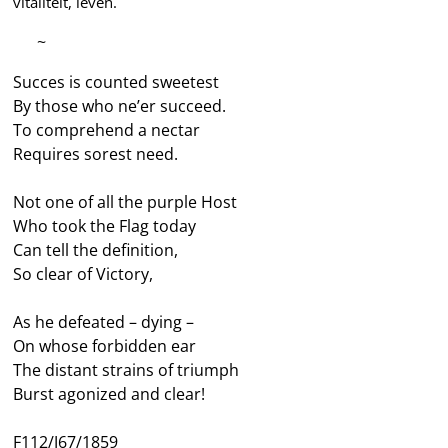
vitaliteit, leven.
—–
~
Succes is counted sweetest
By those who ne’er succeed.
To comprehend a nectar
Requires sorest need.
Not one of all the purple Host
Who took the Flag today
Can tell the definition,
So clear of Victory,
As he defeated – dying –
On whose forbidden ear
The distant strains of triumph
Burst agonized and clear!
F112/J67/1859