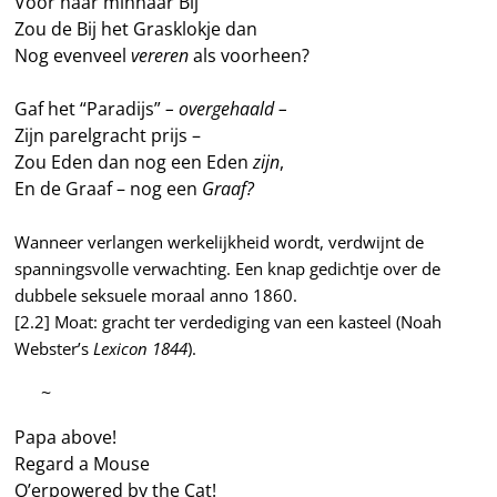
Voor haar minnaar Bij
Zou de Bij het Grasklokje dan
Nog evenveel
vereren
als voorheen?
Gaf het “Paradijs”
– overgehaald –
Zijn parelgracht prijs –
Zou Eden dan nog een Eden
zijn
,
En de Graaf – nog een
Graaf?
Wanneer verlangen werkelijkheid wordt, verdwijnt de
spanningsvolle verwachting. Een knap gedichtje over de
dubbele seksuele moraal anno 1860.
[2.2] Moat: gracht ter verdediging van een kasteel (Noah
Webster’s
Lexicon 1844
).
—–
~
Papa above!
Regard a Mouse
O’erpowered by the Cat!