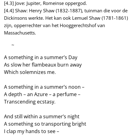
[4.3] Jove: Jupiter, Romeinse oppergod.
[4.4] Shaw: Henry Shaw (1832-1887), tuinman die voor de
Dickinsons werkte. Het kan ook Lemuel Shaw (1781-1861)
zijn, opperrechter van het Hooggerechtshof van
Massachusetts.
—–
~
A something in a summer’s Day
As slow her flambeaux burn away
Which solemnizes me.
A something in a summer’s noon –
A depth – an Azure – a perfume –
Transcending ecstasy.
And still within a summer’s night
A something so transporting bright
I clap my hands to see –