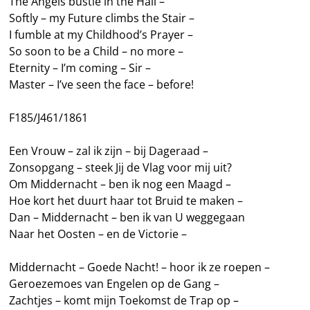
The Angels bustle in the Hall –
Softly – my Future climbs the Stair –
I fumble at my Childhood’s Prayer –
So soon to be a Child – no more –
Eternity – I’m coming – Sir –
Master – I’ve seen the face – before!
F185/J461/1861
Een Vrouw – zal ik zijn – bij Dageraad –
Zonsopgang – steek Jij de Vlag voor mij uit?
Om Middernacht – ben ik nog een Maagd –
Hoe kort het duurt haar tot Bruid te maken –
Dan – Middernacht – ben ik van U weggegaan
Naar het Oosten – en de Victorie –
Middernacht – Goede Nacht! – hoor ik ze roepen –
Geroezemoes van Engelen op de Gang –
Zachtjes – komt mijn Toekomst de Trap op –