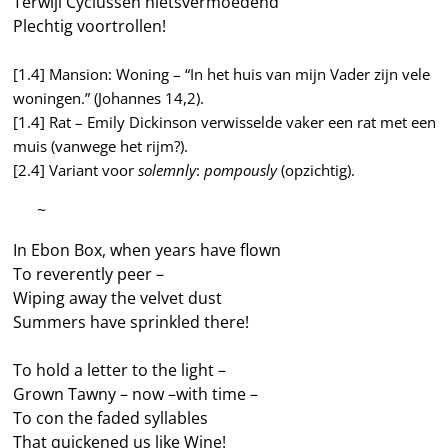
Terwijl Cyclussen nietsvermoedend
Plechtig voortrollen!
[1.4] Mansion: Woning – “In het huis van mijn Vader zijn vele
woningen.” (Johannes 14,2).
[1.4] Rat – Emily Dickinson verwisselde vaker een rat met een
muis (vanwege het rijm?).
[2.4] Variant voor
solemnly
:
pompously
(opzichtig).
—–
~
In Ebon Box, when years have flown
To reverently peer –
Wiping away the velvet dust
Summers have sprinkled there!
To hold a letter to the light –
Grown Tawny – now –with time –
To con the faded syllables
That quickened us like Wine!