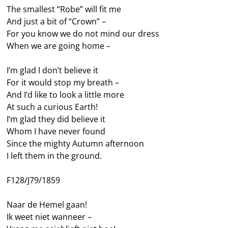
The smallest “Robe” will fit me
And just a bit of “Crown” –
For you know we do not mind our dress
When we are going home –
I’m glad I don’t believe it
For it would stop my breath –
And I’d like to look a little more
At such a curious Earth!
I’m glad they did believe it
Whom I have never found
Since the mighty Autumn afternoon
I left them in the ground.
F128/J79/1859
Naar de Hemel gaan!
Ik weet niet wanneer –