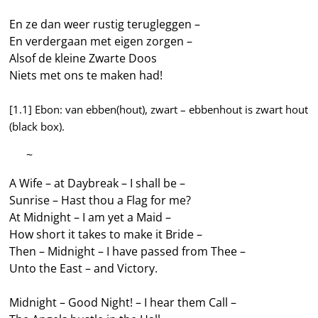
En ze dan weer rustig terugleggen –
En verdergaan met eigen zorgen –
Alsof de kleine Zwarte Doos
Niets met ons te maken had!
[1.1] Ebon: van ebben(hout), zwart – ebbenhout is zwart hout
(black box).
—–
~
A Wife – at Daybreak – I shall be –
Sunrise – Hast thou a Flag for me?
At Midnight – I am yet a Maid –
How short it takes to make it Bride –
Then – Midnight – I have passed from Thee –
Unto the East – and Victory.
Midnight – Good Night! – I hear them Call –