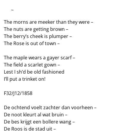
—–
~
The morns are meeker than they were –
The nuts are getting brown –
The berry’s cheek is plumper –
The Rose is out of town –
The maple wears a gayer scarf –
The field a scarlet gown –
Lest I sh’d be old fashioned
I’ll put a trinket on!
F32/J12/1858
De ochtend voelt zachter dan voorheen –
De noot kleurt al wat bruin –
De bes krijgt een bollere wang –
De Roos is de stad uit –