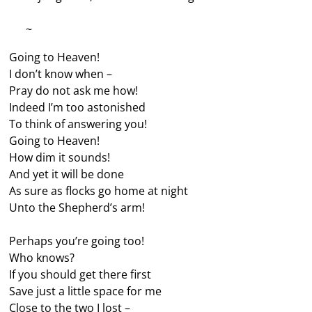
—–
~
Going to Heaven!
I don’t know when –
Pray do not ask me how!
Indeed I’m too astonished
To think of answering you!
Going to Heaven!
How dim it sounds!
And yet it will be done
As sure as flocks go home at night
Unto the Shepherd’s arm!
Perhaps you’re going too!
Who knows?
If you should get there first
Save just a little space for me
Close to the two I lost –