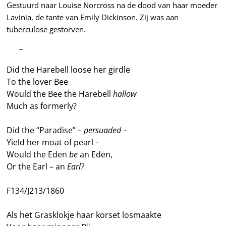
Gestuurd naar Louise Norcross na de dood van haar moeder
Lavinia, de tante van Emily Dickinson. Zij was aan
tuberculose gestorven.
—–
~
Did the Harebell loose her girdle
To the lover Bee
Would the Bee the Harebell
hallow
Much as formerly?
Did the “Paradise”
– persuaded –
Yield her moat of pearl –
Would the Eden
be
an Eden,
Or the Earl – an
Earl?
F134/J213/1860
Als het Grasklokje haar korset losmaakte