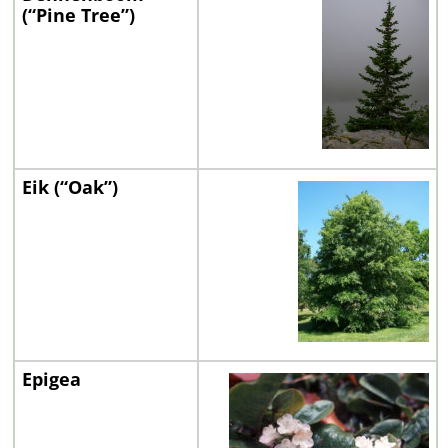
(“Pine Tree”)
Eik (“Oak”)
Epigea