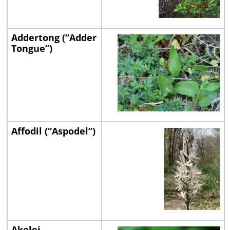
Addertong (“Adder
Tongue”)
Affodil (“Aspodel”)
Akelei