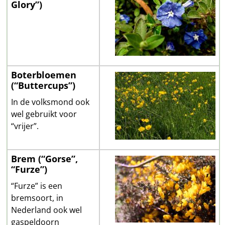
Glory”)
Boterbloemen
(“Buttercups”)
In de volksmond ook
wel gebruikt voor
“vrijer”.
Brem (“Gorse”,
“Furze”)
“Furze” is een
bremsoort, in
Nederland ook wel
gaspeldoorn