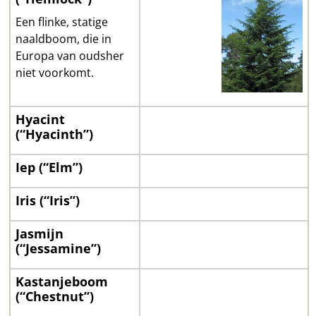
Een flinke, statige
naaldboom, die in
Europa van oudsher
niet voorkomt.
Hyacint
(“Hyacinth”)
Iep (“Elm”)
Iris (“Iris”)
Jasmijn
(“Jessamine”)
Kastanjeboom
(“Chestnut”)