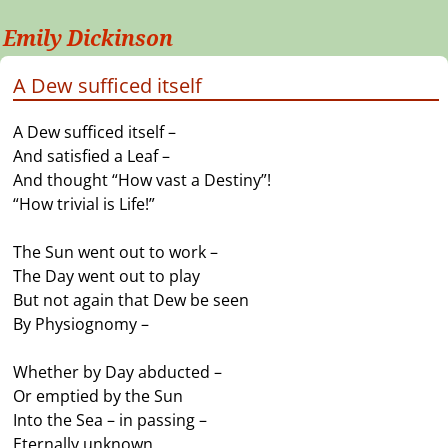
Emily Dickinson
A Dew sufficed itself
A Dew sufficed itself –
And satisfied a Leaf –
And thought “How vast a Destiny”!
“How trivial is Life!”
The Sun went out to work –
The Day went out to play
But not again that Dew be seen
By Physiognomy –
Whether by Day abducted –
Or emptied by the Sun
Into the Sea – in passing –
Eternally unknown.