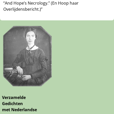
“And Hope’s Necrology.” (En Hoop haar
Overlijdensbericht.)”
Verzamelde
Gedichten
met Nederlandse