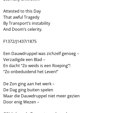
Attested to this Day
That awful Tragedy
By Transport’s instability
And Doom’s celerity.
F1372/J1437/1875
Een Dauwdruppel was zichzelf genoeg –
Verzadigde een Blad –
En dacht “Zo weids is een Roeping”!
“Zo onbeduidend het Leven!”
De Zon ging aan het werk –
De Dag ging buiten spelen
Maar die Dauwdruppel niet meer gezien
Door enig Wezen –