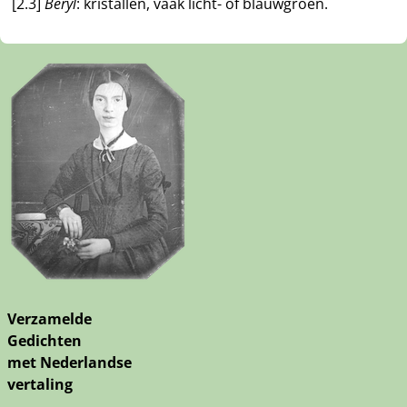
[2.3]
Beryl
: kristallen, vaak licht- of blauwgroen.
Verzamelde
Gedichten
met Nederlandse
vertaling