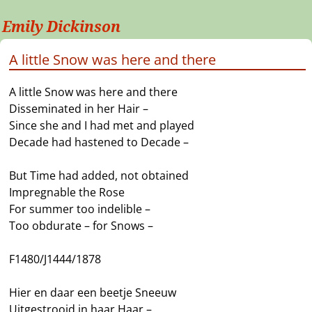
Emily Dickinson
A little Snow was here and there
A little Snow was here and there
Disseminated in her Hair –
Since she and I had met and played
Decade had hastened to Decade –
But Time had added, not obtained
Impregnable the Rose
For summer too indelible –
Too obdurate – for Snows –
F1480/J1444/1878
Hier en daar een beetje Sneeuw
Uitgestrooid in haar Haar –