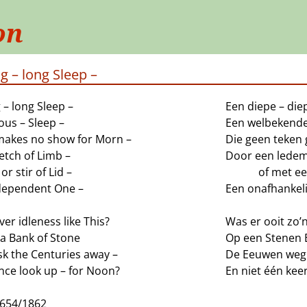
on
g – long Sleep –
 – long Sleep –
Een diepe – die
ous – Sleep –
Een welbekende
makes no show for Morn –
Die geen teken 
etch of Limb –
Door een ledem
—
or stir of Lid –
———
of met een
dependent One –
Een onafhankeli
er idleness like This?
Was er ooit zo’
a Bank of Stone
Op een Stenen 
sk the Centuries away –
De Eeuwen weg t
nce look up – for Noon?
En niet één kee
J654/1862