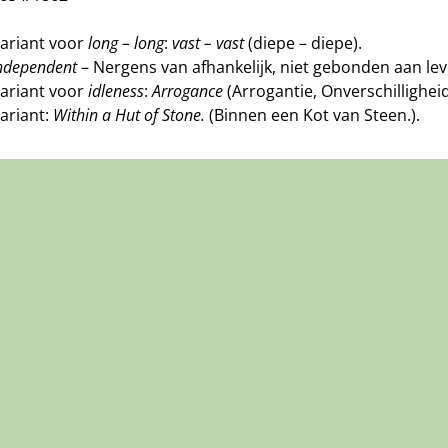
Variant voor
long – long
:
vast – vast
(diepe – diepe).
ndependent
– Nergens van afhankelijk, niet gebonden aan lev
Variant voor
idleness
:
Arrogance
(Arrogantie, Onverschilligheid
Variant:
Within a Hut of Stone.
(Binnen een Kot van Steen.).