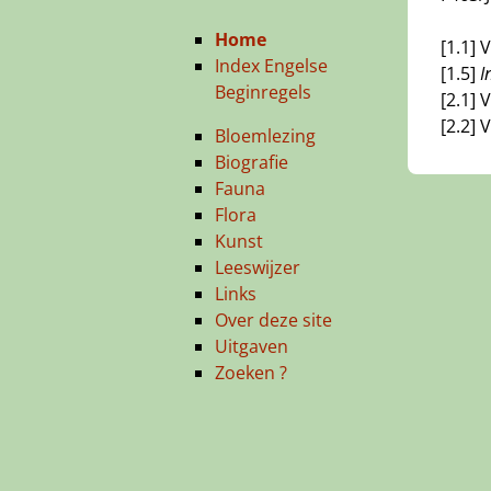
Home
[1.1] 
Index Engelse
[1.5]
I
Beginregels
[2.1] 
[2.2] 
Bloemlezing
Biografie
Fauna
Flora
Kunst
Leeswijzer
Links
Over deze site
Uitgaven
Zoeken ?