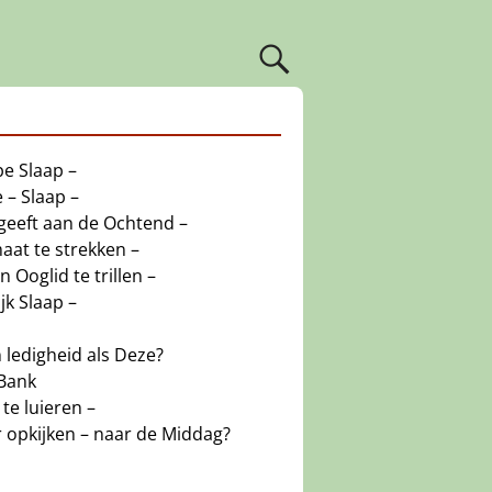
pe Slaap –
 – Slaap –
geeft aan de Ochtend –
aat te strekken –
 Ooglid te trillen –
jk Slaap –
n ledigheid als Deze?
Bank
e luieren –
r opkijken – naar de Middag?