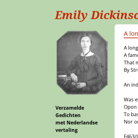
Emily Dickins
A lon
A long
A fam
That 
By Str
——
An in
Was ev
Opon 
Verzamelde
To ba
Gedichten
Nor o
met Nederlandse
vertaling
F463/