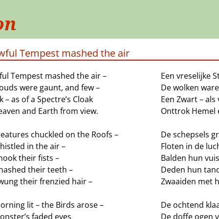
on
wful Tempest mashed the air
ful Tempest mashed the air –
Een vreselijke S
louds were gaunt, and few –
De wolken waren
k – as of a Spectre’s Cloak
Een Zwart – al
eaven and Earth from view.
Onttrok Hemel e
reatures chuckled on the Roofs –
De schepsels gr
istled in the air –
Floten in de luc
ook their fists –
Balden hun vuis
nashed their teeth –
Deden hun tand
ung their frenzied hair –
Zwaaiden met h
rning lit – the Birds arose –
De ochtend klaa
onster’s faded eyes
De doffe ogen 