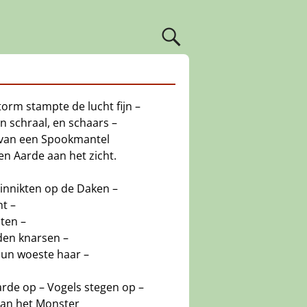
torm stampte de lucht fijn –
 schraal, en schaars –
s van een Spookmantel
n Aarde aan het zicht.
innikten op de Daken –
ht –
ten –
en knarsen –
un woeste haar –
rde op – Vogels stegen op –
van het Monster