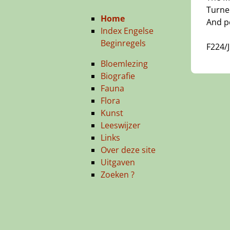
Turned
Home
And p
Index Engelse
Beginregels
F224/
Bloemlezing
Biografie
Fauna
Flora
Kunst
Leeswijzer
Links
Over deze site
Uitgaven
Zoeken ?