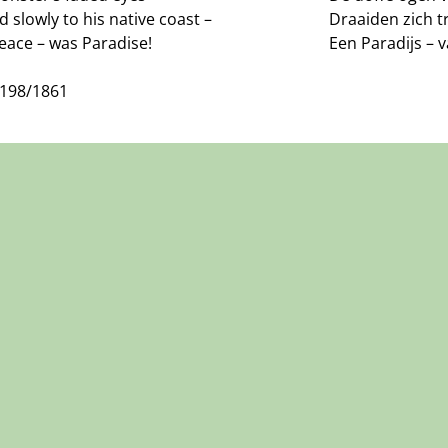
 slowly to his native coast –
Draaiden zich t
eace – was Paradise!
Een Paradijs – 
J198/1861