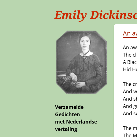
Emily Dickins
An a
An aw
The c
A Blac
Hid H
The c
And wh
And sh
And g
Verzamelde
And sw
Gedichten
met Nederlandse
The mo
vertaling
The M