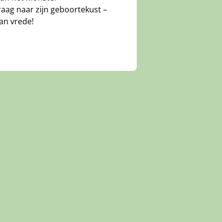
raag naar zijn geboortekust –
van vrede!