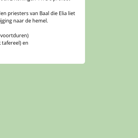
n priesters van Baal die Elia liet
ijging naar de hemel.
t voortduren)
 tafereel) en