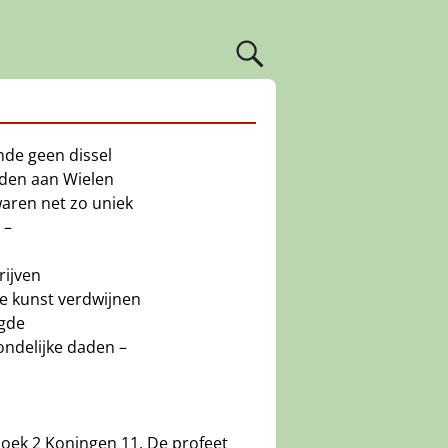
nde geen dissel
den aan Wielen
waren net zo uniek
 –
rijven
e kunst verdwijnen
igde
ndelijke daden –
lboek 2 Koningen 11. De profeet