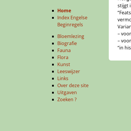
stijg
Home
“Feats
Index Engelse
vermoo
Beginregels
Varia
– voor
Bloemlezing
– voor
Biografie
“in hi
Fauna
Flora
Kunst
Leeswijzer
Links
Over deze site
Uitgaven
Zoeken ?