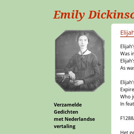
Emily Dickins
Elija
Elijah
Was i
Elijah
As was
Elijah
Expire
Who ju
In fea
Verzamelde
Gedichten
F1288
met Nederlandse
vertaling
Het ge