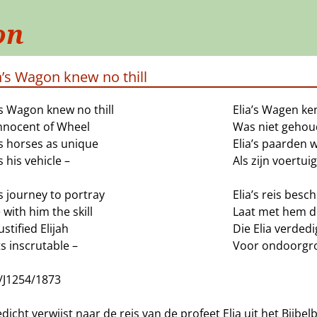
on
h’s Wagon knew no thill
’s Wagon knew no thill
Elia’s Wagen ke
nnocent of Wheel
Was niet gehou
’s horses as unique
Elia’s paarden 
 his vehicle –
Als zijn voertuig
’s journey to portray
Elia’s reis besch
 with him the skill
Laat met hem d
stified Elijah
Die Elia verded
ts inscrutable –
Voor ondoorgro
/J1254/1873
dicht verwijst naar de reis van de profeet Elia uit het Bijbe