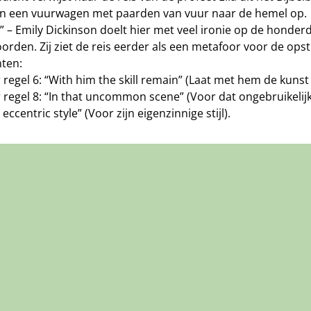
t in een vuurwagen met paarden van vuur naar de hemel op.
” – Emily Dickinson doelt hier met veel ironie op de honderde
rden. Zij ziet de reis eerder als een metafoor voor de opst
nten:
 regel 6: “With him the skill remain” (Laat met hem de kuns
 regel 8: “In that uncommon scene” (Voor dat ongebruikelijk
s eccentric style” (Voor zijn eigenzinnige stijl).