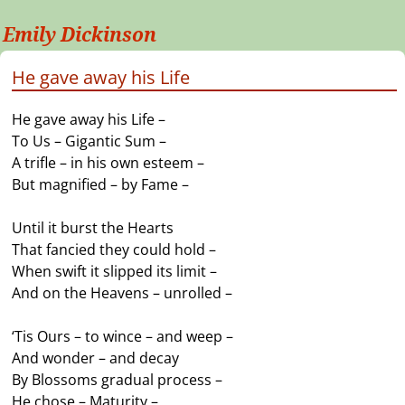
Emily Dickinson
He gave away his Life
He gave away his Life –
To Us – Gigantic Sum –
A trifle – in his own esteem –
But magnified – by Fame –
Until it burst the Hearts
That fancied they could hold –
When swift it slipped its limit –
And on the Heavens – unrolled –
‘Tis Ours – to wince – and weep –
And wonder – and decay
By Blossoms gradual process –
He chose – Maturity –