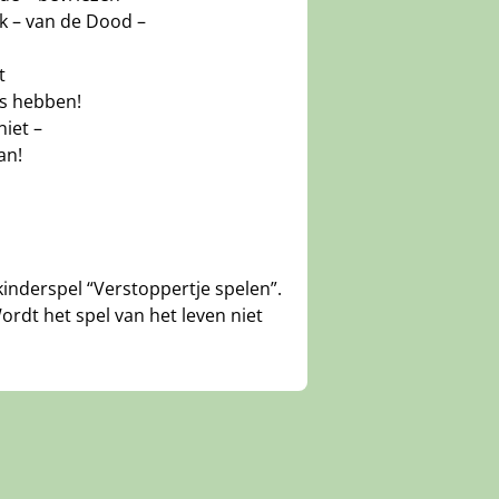
lik – van de Dood –
t
js hebben!
niet –
an!
 kinderspel “Verstoppertje spelen”.
 Wordt het spel van het leven niet