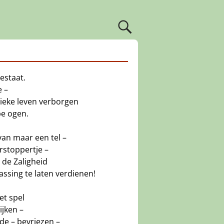
bestaat.
e –
unieke leven verborgen
e ogen.
van maar een tel –
erstoppertje –
de Zaligheid
assing te laten verdienen!
et spel
lijken –
de – bevriezen –