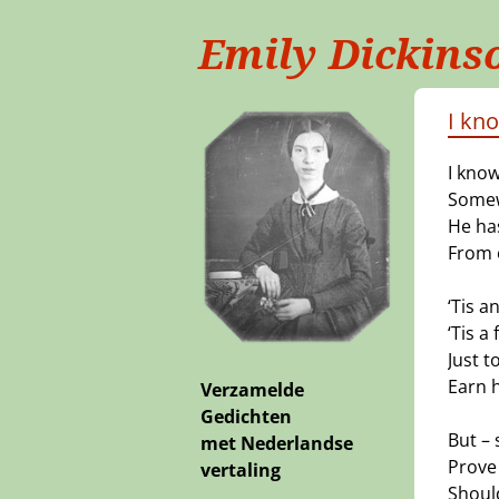
Emily Dickins
I kno
I know
Somew
He has
From 
‘Tis a
‘Tis 
Just t
Earn 
Verzamelde
Gedichten
But – 
met Nederlandse
Prove 
vertaling
Should