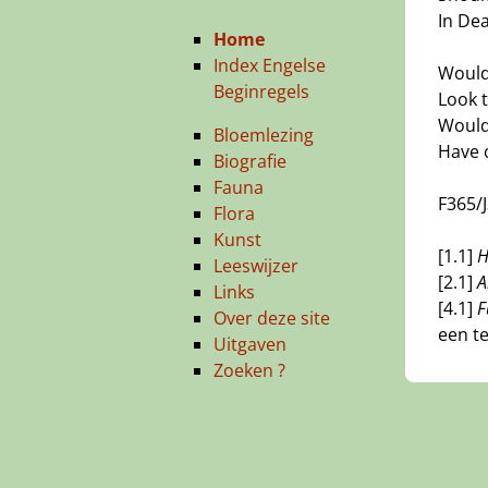
In Dea
Home
Index Engelse
Would
Beginregels
Look 
Would 
Bloemlezing
Have c
Biografie
Fauna
F365/
Flora
Kunst
[1.1]
H
Leeswijzer
[2.1]
A
Links
[4.1]
F
Over deze site
een te
Uitgaven
Zoeken ?