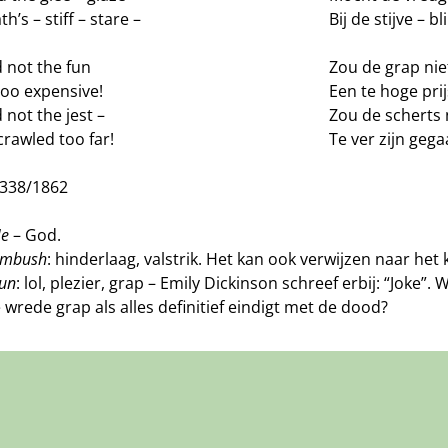
th’s – stiff – stare –
Bij de stijve – b
 not the fun
Zou de grap nie
too expensive!
Een te hoge pri
not the jest –
Zou de scherts 
rawled too far!
Te ver zijn gega
J338/1862
e
– God.
mbush
: hinderlaag, valstrik. Het kan ook verwijzen naar het
un
: lol, plezier, grap – Emily Dickinson schreef erbij: “Joke”.
 wrede grap als alles definitief eindigt met de dood?