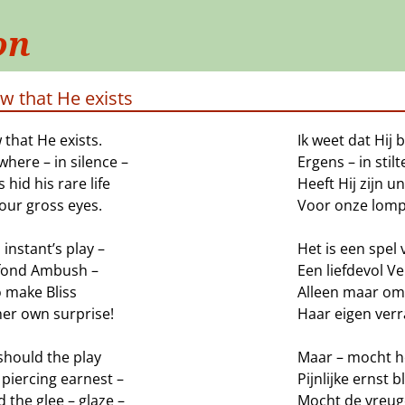
on
w that He exists
 that He exists.
Ik weet dat Hij 
here – in silence –
Ergens – in stilt
 hid his rare life
Heeft Hij zijn 
our gross eyes.
Voor onze lomp
n instant’s play –
Het is een spel 
a fond Ambush –
Een liefdevol V
o make Bliss
Alleen maar om 
her own surprise!
Haar eigen verr
should the play
Maar – mocht h
piercing earnest –
Pijnlijke ernst b
 the glee – glaze –
Mocht de vreug