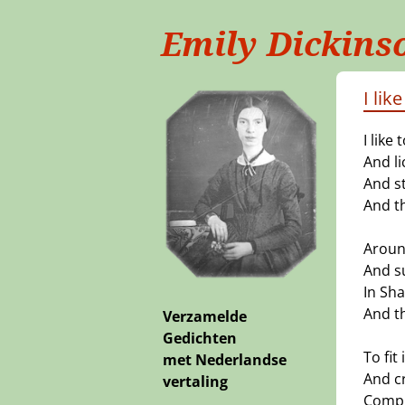
Emily Dickins
I lik
I like 
And li
And st
And t
Aroun
And s
In Sha
And t
Verzamelde
Gedichten
To fit 
met Nederlandse
And c
vertaling
Compla