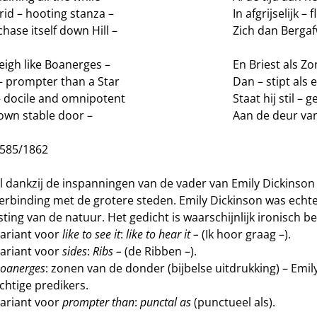
rid – hooting stanza –
In afgrijselijk –
hase itself down Hill –
Zich dan Bergaf
eigh like Boanerges –
En Briest als Z
– prompter than a Star
Dan – stipt als 
– docile and omnipotent
Staat hij stil –
 own stable door –
Aan de deur van 
J585/1862
l dankzij de inspanningen van de vader van Emily Dickinso
erbinding met de grotere steden. Emily Dickinson was echte
ting van de natuur. Het gedicht is waarschijnlijk ironisch b
Variant voor
like to see it
:
like to hear it –
(Ik hoor graag –).
Variant voor
sides
:
Ribs –
(de Ribben –).
oanerges
: zonen van de donder (bijbelse uitdrukking) – Emi
chtige predikers.
Variant voor
prompter than
:
punctal as
(punctueel als).