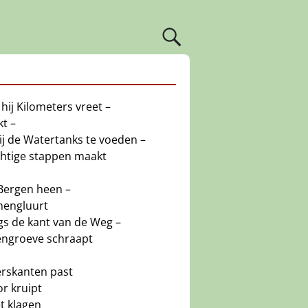
 hij Kilometers vreet –
kt –
ij de Watertanks te voeden –
chtige stappen maakt
Bergen heen –
nengluurt
ngs de kant van de Weg –
engroeve schraapt
erskanten past
r kruipt
et klagen