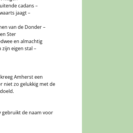
 fluitende cadans –
waarts jaagt –
onen van de Donder –
een Ster
 gedwee en almachtig
zijn eigen stal –
n kreeg Amherst een
r niet zo gelukkig met de
edoeld.
ly gebruikt de naam voor