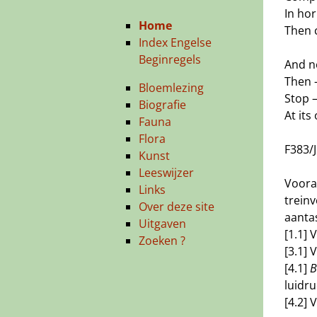
In hor
Home
Then c
Index Engelse
Beginregels
And n
Then 
Bloemlezing
Stop 
Biografie
At its
Fauna
Flora
F383/
Kunst
Leeswijzer
Voora
Links
treinv
Over deze site
aantas
Uitgaven
[1.1] 
Zoeken ?
[3.1] 
[4.1]
B
luidru
[4.2] 