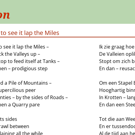
on
e to see it lap the Miles
to see it lap the Miles –
Ik zie graag hoe
ck the Valleys up –
De Valleien opli
op to feed itself at Tanks –
Stopt om zich b
hen – prodigious step
En dan – reusa
d a Pile of Mountains –
Om een Stapel 
upercilious peer
Hooghartig bin
nties – by the sides of Roads –
In Krotten – la
hen a Quarry pare
En dan een Ste
its sides
Tot die aan We
rawl between
En er tussendoo
ining all the while
Al de tijd aan h