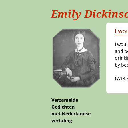
Emily Dickins
I wou
I woul
and be
drinki
by bec
FA13-
Verzamelde
Gedichten
met Nederlandse
vertaling