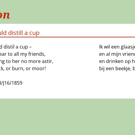
on
ld distill a cup
d distil a cup –
Ik wil een glaasj
ar to all my friends,
en al mijn vrie
ng to her no more astir,
en drinken op h
k, or burn, or moor!
bij een beekje, 
8/J16/1859