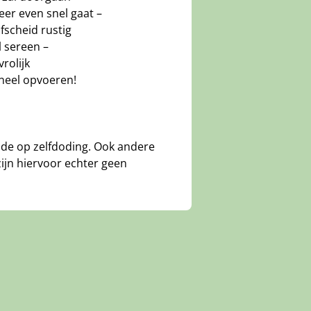
er even snel gaat –
fscheid rustig
l sereen –
rolijk
oneel opvoeren!
elde op zelfdoding. Ook andere
zijn hiervoor echter geen