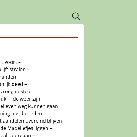
 –
lt voort –
ijft stralen –
randen –
nlijk deed –
 vroeg nestelen
uk in de weer zijn –
elieven weg kunnen gaan
ming hier beneden!
at aandelen overeind blijven
de Madeliefjes liggen –
zal doorgaan –