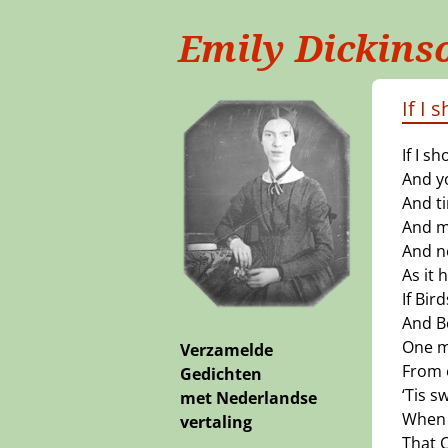
Emily Dickins
If I 
If I sh
And yo
And ti
And m
And n
As it 
If Bir
And Be
One m
Verzamelde
From 
Gedichten
‘Tis s
met Nederlandse
When w
vertaling
That 