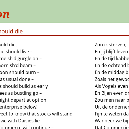
on
should die
ould die,
Zou ik sterven,
u should live –
En jij blijft leven
me sh’d gurgle on –
En de tijd kabbe
orn sh’d beam –
En de ochtend bl
oon should burn –
En de middag b
has usual done –
Zoals het gewoo
ds should build as early
Als Vogels even
es as bustling go –
En Bijen even dr
ight depart at option
Zou men naar b
enterprise below!
Uit de onderne
weet to know that stocks will stand
Fijn te weten d
e with Daisies lie –
Wanneer we bij 
Commerce will continue –
Dat Commercie 