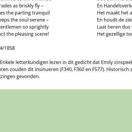
ades as briskly fly –
En Handelsverke
es the parting tranquil
Het maakt het a
eeps the soul serene –
En houdt de zie
gentlemen so sprightly
Laat heren dus v
ct the pleasing scene!
Het gezellige t
54/1858
 Enkele letterkundigen lezen in dit gedicht dat Emily zinspe
ten zouden dit insinueren (F340, F360 en F577). Historisch 
jzingen gevonden.