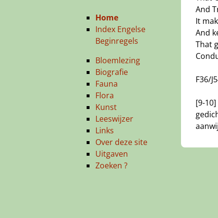
And Tr
Home
It mak
Index Engelse
And k
Beginregels
That 
Condu
Bloemlezing
Biografie
F36/J
Fauna
Flora
[9-10]
Kunst
gedich
Leeswijzer
aanwi
Links
Over deze site
Uitgaven
Zoeken ?