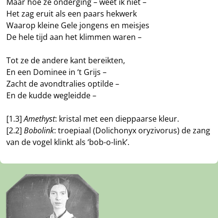
Maar hoe ze onderging – weet ik niet –
Het zag eruit als een paars hekwerk
Waarop kleine Gele jongens en meisjes
De hele tijd aan het klimmen waren –
Tot ze de andere kant bereikten,
En een Dominee in ‘t Grijs –
Zacht de avondtralies optilde –
En de kudde wegleidde –
[1.3]
Amethyst
: kristal met een dieppaarse kleur.
[2.2]
Bobolink
: troepiaal (Dolichonyx oryzivorus) de zang
van de vogel klinkt als ‘bob-o-link’.