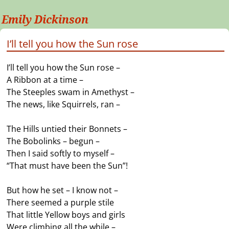
Emily Dickinson
I’ll tell you how the Sun rose
I’ll tell you how the Sun rose –
A Ribbon at a time –
The Steeples swam in Amethyst –
The news, like Squirrels, ran –
The Hills untied their Bonnets –
The Bobolinks – begun –
Then I said softly to myself –
“That must have been the Sun”!
But how he set – I know not –
There seemed a purple stile
That little Yellow boys and girls
Were climbing all the while –