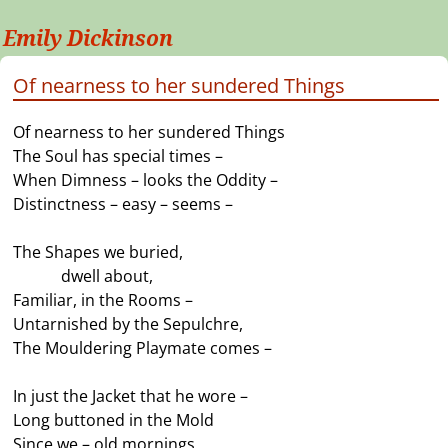
Emily Dickinson
Of nearness to her sundered Things
Of nearness to her sundered Things
The Soul has special times –
When Dimness – looks the Oddity –
Distinctness – easy – seems –
The Shapes we buried,
———
dwell about,
Familiar, in the Rooms –
Untarnished by the Sepulchre,
The Mouldering Playmate comes –
In just the Jacket that he wore –
Long buttoned in the Mold
Since we – old mornings,