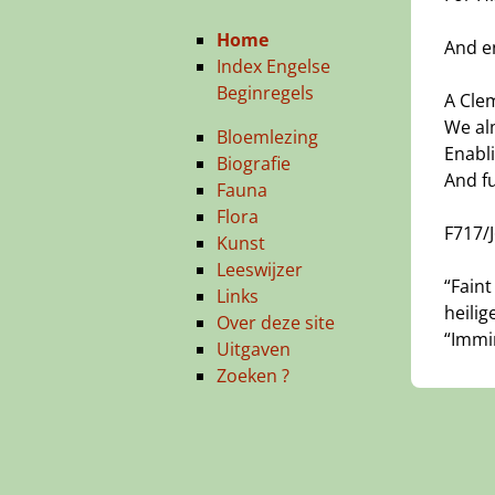
——
Home
And e
Index Engelse
Beginregels
A Cle
We al
Bloemlezing
Enabl
Biografie
And fu
Fauna
Flora
F717/
Kunst
Leeswijzer
“Fain
Links
heilig
Over deze site
“Immin
Uitgaven
Zoeken ?