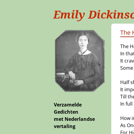
Emily Dickins
The 
The H
In tha
It cra
Some 
Half s
It im
Till t
In full
Verzamelde
Gedichten
How i
met Nederlandse
As On
vertaling
For H