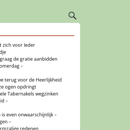
 zich voor Ieder
dje
graag de gratie aanbidden
Zomerdag –
e terug voor de Heerlijkheid
ze ogen opdringt
ele Tabernakels wegzinken
id –
is even onwaarschijnlijk –
agen –
rmzalige redenen