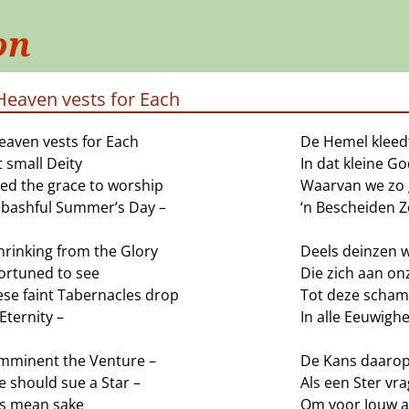
on
Heaven vests for Each
eaven vests for Each
De Hemel kleedt
t small Deity
In dat kleine Go
ved the grace to worship
Waarvan we zo 
bashful Summer’s Day –
‘n Bescheiden 
hrinking from the Glory
Deels deinzen w
portuned to see
Die zich aan on
hese faint Tabernacles drop
Tot deze scham
 Eternity –
In alle Eeuwighe
mminent the Venture –
De Kans daarop 
e should sue a Star –
Als een Ster vr
is mean sake
Om voor Jouw a