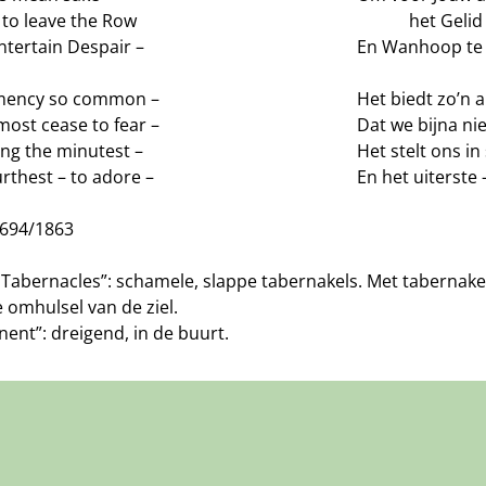
—
to leave the Row
———
het Gelid
ntertain Despair –
En Wanhoop te
mency so common –
Het biedt zo’n 
most cease to fear –
Dat we bijna nie
ing the minutest –
Het stelt ons in 
rthest – to adore –
En het uiterste
J694/1863
t Tabernacles”: schamele, slappe tabernakels. Met tabernake
e omhulsel van de ziel.
ent”: dreigend, in de buurt.