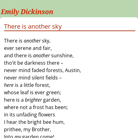
Emily Dickinson
There is another sky
There is
another
sky,
ever serene and fair,
and there is
another
sunshine,
tho’it be darkness there –
never mind faded forests, Austin,
never mind silent fields –
here
is a little forest,
whose leaf is ever green;
here is a
brighter
garden,
where not a frost has been;
in its unfading flowers
I hear the bright bee hum,
prithee, my Brother,
Into
my
garden come!