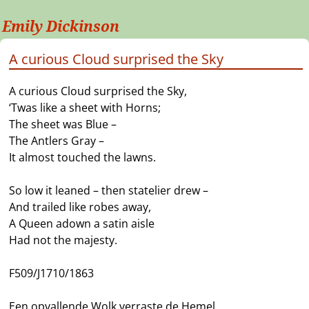
Emily Dickinson
A curious Cloud surprised the Sky
A curious Cloud surprised the Sky,
‘Twas like a sheet with Horns;
The sheet was Blue –
The Antlers Gray –
It almost touched the lawns.
So low it leaned – then statelier drew –
And trailed like robes away,
A Queen adown a satin aisle
Had not the majesty.
F509/J1710/1863
Een opvallende Wolk verraste de Hemel,