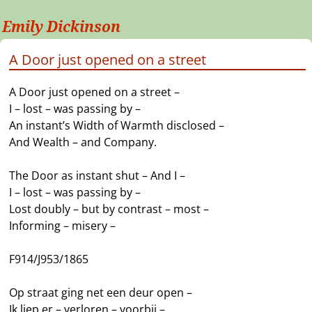
Emily Dickinson
A Door just opened on a street
A Door just opened on a street –
I – lost – was passing by –
An instant’s Width of Warmth disclosed –
And Wealth – and Company.
The Door as instant shut – And I –
I – lost – was passing by –
Lost doubly – but by contrast – most –
Informing – misery –
F914/J953/1865
Op straat ging net een deur open –
Ik liep er – verloren – voorbij –