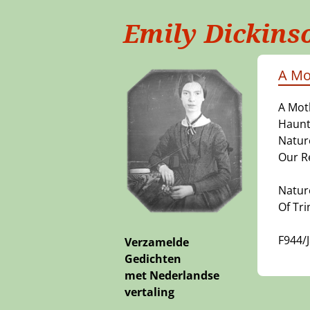
Emily Dickins
A Mo
A Moth
Haunts
Natur
Our R
Nature
Of Tri
F944/
Verzamelde
Gedichten
met Nederlandse
vertaling