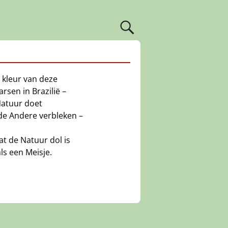
 kleur van deze
rsen in Brazilië –
Natuur doet
de Andere verbleken –
at de Natuur dol is
ls een Meisje.