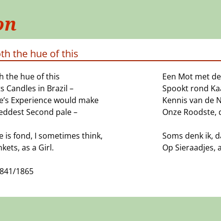
on
th the hue of this
 the hue of this
Een Mot met de
 Candles in Brazil –
Spookt rond Kaa
e’s Experience would make
Kennis van de 
eddest Second pale –
Onze Roodste, 
 is fond, I sometimes think,
Soms denk ik, d
nkets, as a Girl.
Op Sieraadjes, a
J841/1865