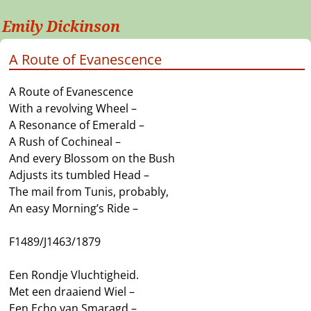
Emily Dickinson
A Route of Evanescence
A Route of Evanescence
With a revolving Wheel –
A Resonance of Emerald –
A Rush of Cochineal –
And every Blossom on the Bush
Adjusts its tumbled Head –
The mail from Tunis, probably,
An easy Morning’s Ride –
F1489/J1463/1879
Een Rondje Vluchtigheid.
Met een draaiend Wiel –
Een Echo van Smaragd –