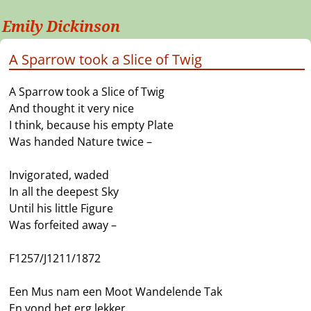
Emily Dickinson
A Sparrow took a Slice of Twig
A Sparrow took a Slice of Twig
And thought it very nice
I think, because his empty Plate
Was handed Nature twice –
Invigorated, waded
In all the deepest Sky
Until his little Figure
Was forfeited away –
F1257/J1211/1872
Een Mus nam een Moot Wandelende Tak
En vond het erg lekker