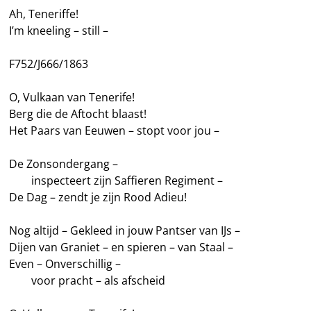
Ah, Teneriffe!
I’m kneeling – still –
F752/J666/1863
O, Vulkaan van Tenerife!
Berg die de Aftocht blaast!
Het Paars van Eeuwen – stopt voor jou –
De Zonsondergang –
——
inspecteert zijn Saffieren Regiment –
De Dag – zendt je zijn Rood Adieu!
Nog altijd – Gekleed in jouw Pantser van IJs –
Dijen van Graniet – en spieren – van Staal –
Even – Onverschillig –
——
voor pracht – als afscheid