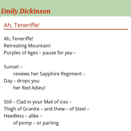
Emily Dickinson
Ah, Teneriffe!
Ah, Teneriffe!
Retreating Mountain!
Purples of Ages – pause for
you
–
Sunset –
——
reviews her Sapphire Regiment –
Day – drops you
——
her Red Adieu!
Still – Clad in your Mail of ices –
Thigh of Granite – and thew – of Steel –
Heedless – alike –
——
of pomp – or parting