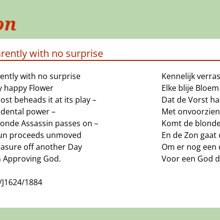
on
rently with no surprise
ently with no surprise
Kennelijk verras
y happy Flower
Elke blije Bloem
ost beheads it at its play –
Dat de Vorst haa
idental power –
Met onvoorzien
londe Assassin passes on –
Komt de blonde
un proceeds unmoved
En de Zon gaat
asure off another Day
Om er nog een d
n Approving God.
Voor een God di
/J1624/1884