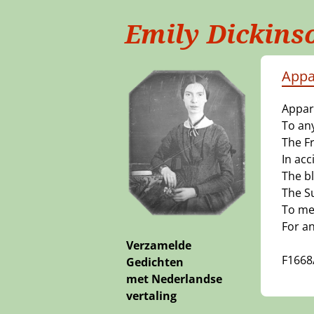
Emily Dickins
Appa
Appar
To an
The Fr
In acc
The b
The S
To me
For a
Verzamelde
F1668
Gedichten
met Nederlandse
vertaling