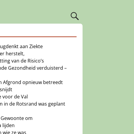
rugdenkt aan Ziekte
er herstelt,
ting van de Risico’s
nde Gezondheid verduisterd –
n Afgrond opnieuw betreedt
snijdt
 voor de Val
n in de Rotsrand was geplant
de Gewoonte om
 lijden
n wie ze was