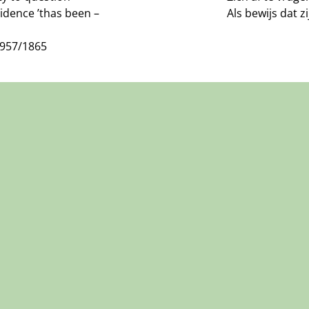
idence ’thas been –
Als bewijs dat zi
J957/1865