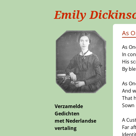
Emily Dickins
As O
As On
In co
His sc
By bl
As On
And wh
That 
Sown 
Verzamelde
Gedichten
A Cus
met Nederlandse
Far af
vertaling
Identi