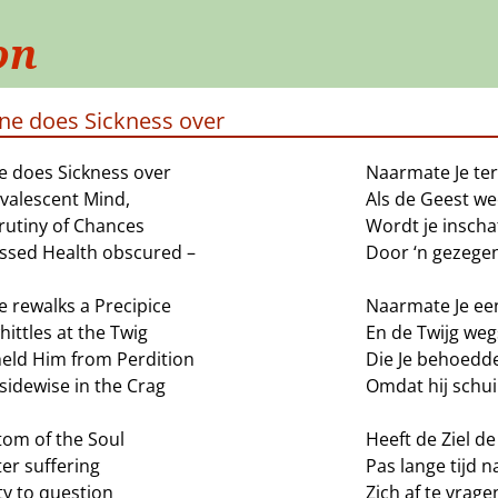
on
ne does Sickness over
e does Sickness over
Naarmate Je te
nvalescent Mind,
Als de Geest we
rutiny of Chances
Wordt je inschat
essed Health obscured –
Door ‘n gezege
e rewalks a Precipice
Naarmate Je ee
ittles at the Twig
En de Twijg weg
held Him from Perdition
Die Je behoedde
sidewise in the Crag
Omdat hij schui
tom of the Soul
Heeft de Ziel 
ter suffering
Pas lange tijd na
ty to question
Zich af te vrage