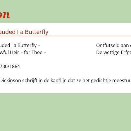
on
uded I a Butterfly
ded I a Butterfly –
Ontfutseld aan 
wful Heir – for Thee –
De wettige Erfg
J730/1864
Dickinson schrijft in de kantlijn dat ze het gedichtje meest