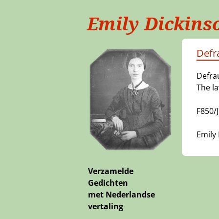
Emily Dickins
Defra
Defrau
The la
F850/
Emily 
Verzamelde
Gedichten
met Nederlandse
vertaling