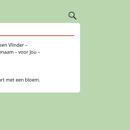
een Vlinder –
enaam – voor Jou –
uurt met een bloem.