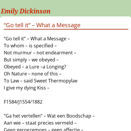
Emily Dickinson
“Go tell it” – What a Message
“Go tell it” – What a Message –
To whom – is specified –
Not murmur – not endearment –
But simply – we obeyed –
Obeyed – a Lure –a Longing?
Oh Nature – none of this –
To Law – said Sweet Thermopylae
I give my dying Kiss –
F1584/J1554/1882
“Ga het vertellen” – Wat een Boodschap –
Aan wie – staat precies vermeld –
Geen geroezemoes – geen affectie –