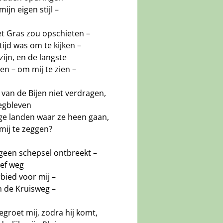
jn eigen stijl –
et Gras zou opschieten –
 tijd was om te kijken –
zijn, en de langste
en – om mij te zien –
 van de Bijen niet verdragen,
egbleven
ge landen waar ze heen gaan,
mij te zeggen?
; geen schepsel ontbreekt –
ef weg
rbied voor mij –
n de Kruisweg –
egroet mij, zodra hij komt,