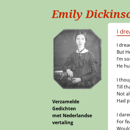
Emily Dickins
I dre
I drea
But H
I’m s
He hur
I thou
Till t
Not a
Had p
Verzamelde
Gedichten
I dare
met Nederlandse
For fe
vertaling
Would