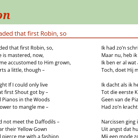
on
aded that first Robin, so
ded that first Robin, so,
Ik had zo’n schr
e is mastered, now,
Maar nu, heb i
ome accustomed to Him grown,
Ik ben er al wat
ts a little, though –
Toch, doet Hij 
ght If I could only live
Ik dacht als ik
hat first Shout got by –
Tot die eerste K
ll Pianos in the Woods
Geen van de Pia
ower to mangle me –
Had zo’n kracht
d not meet the Daffodils –
Narcissen ging i
ar their Yellow Gown
Uit angst dat h
 pierce me with a fashion
Mij een mode z