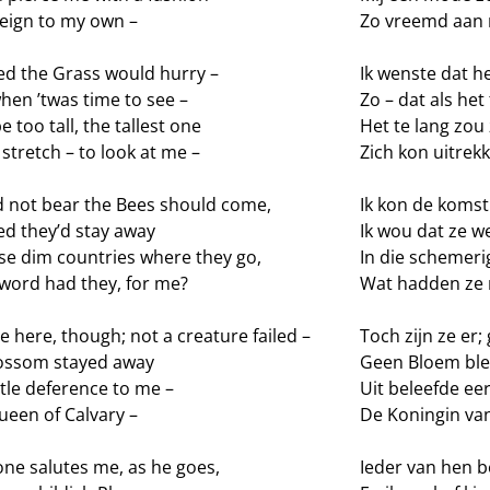
reign to my own –
Zo vreemd aan mi
hed the Grass would hurry –
Ik wenste dat h
hen ’twas time to see –
Zo – dat als het
e too tall, the tallest one
Het te lang zou 
stretch – to look at me –
Zich kon uitrekk
ld not bear the Bees should come,
Ik kon de komst
ed they’d stay away
Ik wou dat ze w
ose dim countries where they go,
In die schemeri
word had they, for me?
Wat hadden ze 
e here, though; not a creature failed –
Toch zijn ze er
ossom stayed away
Geen Bloem ble
tle deference to me –
Uit beleefde ee
ueen of Calvary –
De Koningin va
one salutes me, as he goes,
Ieder van hen b