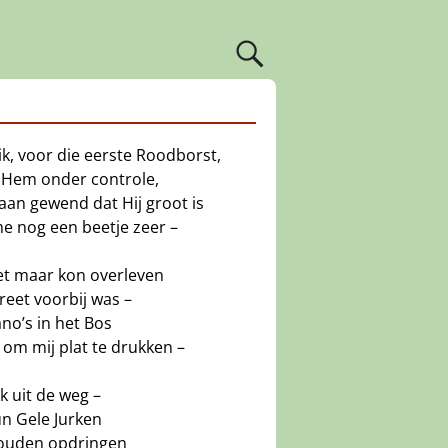
ik, voor die eerste Roodborst,
k Hem onder controle,
 aan gewend dat Hij groot is
me nog een beetje zeer –
 het maar kon overleven
reet voorbij was –
no’s in het Bos
 om mij plat te drukken –
k uit de weg –
un Gele Jurken
ouden opdringen