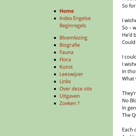
So fo
Home
Index Engelse
I wis
Beginregels
So – w
He’d b
Bloemlezing
Could 
Biografie
Fauna
I cou
Flora
I wish
Kunst
In th
Leeswijzer
What 
Links
Over deze site
They’r
Uitgaven
No Bl
Zoeken ?
In gen
The Q
Each 