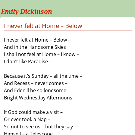
Emily Dickinson
I never felt at Home – Below
I never felt at Home – Below –
And in the Handsome Skies
I shall not feel at Home – I know –
I don’t like Paradise –
Because it’s Sunday – all the time –
And Recess – never comes –
And Eden’ll be so lonesome
Bright Wednesday Afternoons –
If God could make a visit –
Or ever took a Nap –
So not to see us – but they say
Himself – a Telescope