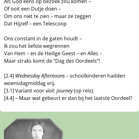
Als God eens op bezoek zou komen –
Of ooit een Dutje doen –
Om ons niet te zien – maar ze zeggen
Dat Hijzelf – een Telescoop
Ons constant in de gaten houdt –
Ik zou het liefste wegrennen
Van Hem – en de Heilige Geest – en Alles –
Maar straks komt de “Dag des Oordeels”!
[2.4]
Wednesday Afternoons
– schoolkinderen hadden
woensdagmiddag vrij.
[3.1] Variant voor
visit
:
journey
(op reis).
[4.4] – Maar wat gebeurt er dan bij het laatste Oordeel?