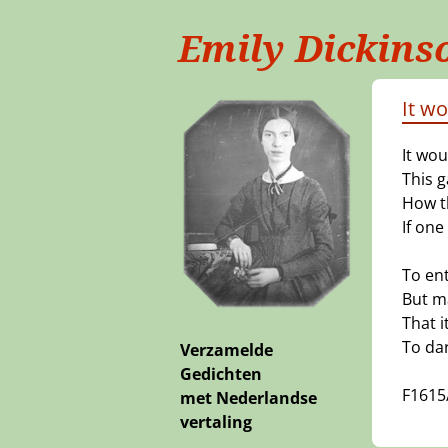
Emily Dickins
It w
It wou
This g
How th
If on
To ent
But ma
That i
To da
Verzamelde
Gedichten
F1615
met Nederlandse
vertaling