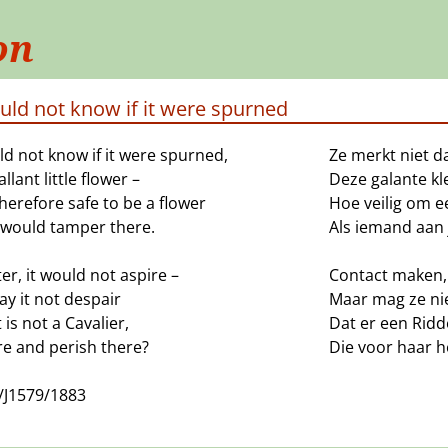
on
ould not know if it were spurned
ld not know if it were spurned,
Ze merkt niet d
allant little flower –
Deze galante kl
erefore safe to be a flower
Hoe veilig om e
e would tamper there.
Als iemand aan j
er, it would not aspire –
Contact maken, 
y it not despair
Maar mag ze ni
t is not a Cavalier,
Dat er een Ridd
re and perish there?
Die voor haar he
/J1579/1883