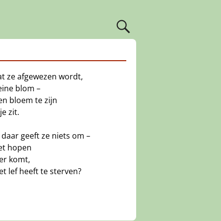
at ze afgewezen wordt,
eine blom –
en bloem te zijn
e zit.
daar geeft ze niets om –
et hopen
er komt,
t lef heeft te sterven?