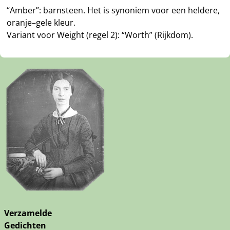
“Amber”: barnsteen. Het is synoniem voor een heldere,
oranje–gele kleur.
Variant voor Weight (regel 2): “Worth” (Rijkdom).
Verzamelde
Gedichten