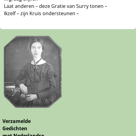
Laat anderen – deze Gratie van Surry tonen –
Ikzelf – zijn Kruis ondersteunen –
Verzamelde
Gedichten
met Nederlandse