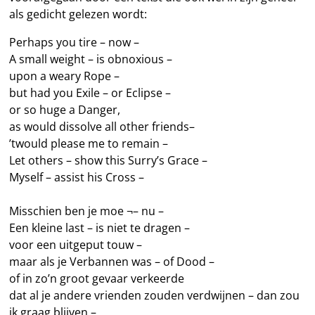
als gedicht gelezen wordt:
Perhaps you tire – now –
A small weight – is obnoxious –
upon a weary Rope –
but had you Exile – or Eclipse –
or so huge a Danger,
as would dissolve all other friends–
’twould please me to remain –
Let others – show this Surry’s Grace –
Myself – assist his Cross –
Misschien ben je moe ¬– nu –
Een kleine last – is niet te dragen –
voor een uitgeput touw –
maar als je Verbannen was – of Dood –
of in zo’n groot gevaar verkeerde
dat al je andere vrienden zouden verdwijnen – dan zou
ik graag blijven –