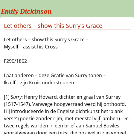
Emily Dickinson
Let others – show this Surry’s Grace
Let others – show this Surry’s Grace –
Myself – assist his Cross –
F290/1862
Laat anderen – deze Gratie van Surry tonen –
Ikzelf – zijn Kruis ondersteunen –
[1]
Surry
: Henry Howard, dichter en graaf van Surrey
(1517-1547). Vanwege hoogverraad werd hij onthoofd.
Hij introduceerde in de Engelse dichtkunst het ‘blank
verse’ (poëzie zonder rijm, met meestal vijf jamben). De
twee regels worden in een brief aan Samuel Bowles
voorafgegaan door een tekst die ook wel in zijn geheel