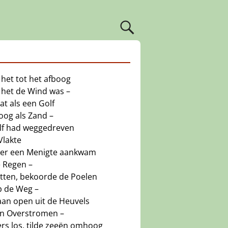
 het tot het afboog
t het de Wind was –
nat als een Golf
oog als Zand –
elf had weggedreven
Vlakte
f er een Menigte aankwam
e Regen –
utten, bekoorde de Poelen
p de Weg –
aan open uit de Heuvels
ten Overstromen –
rs los, tilde zeeën omhoog