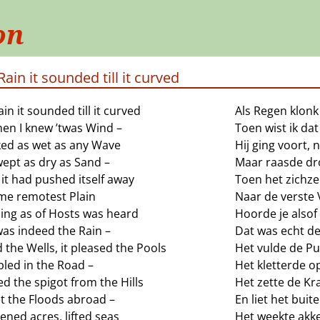
on
Rain it sounded till it curved
ain it sounded till it curved
Als Regen klonk
hen I knew ’twas Wind –
Toen wist ik da
lked as wet as any Wave
Hij ging voort, 
wept as dry as Sand –
Maar raasde dr
it had pushed itself away
Toen het zichz
me remotest Plain
Naar de verste 
ing as of Hosts was heard
Hoorde je also
was indeed the Rain –
Dat was echt d
led the Wells, it pleased the Pools
Het vulde de P
bled in the Road –
Het kletterde o
led the spigot from the Hills
Het zette de Kr
t the Floods abroad –
En liet het bui
sened acres, lifted seas
Het weekte akke