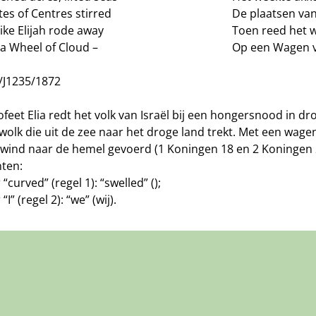
tes of Centres stirred
De plaatsen va
ike Elijah rode away
Toen reed het w
a Wheel of Cloud –
Op een Wagen 
/J1235/1872
feet Elia redt het volk van Israël bij een hongersnood in dro
olk die uit de zee naar het droge land trekt. Met een wagen
wind naar de hemel gevoerd (1 Koningen 18 en 2 Koningen 
nten:
 “curved” (regel 1): “swelled” ();
“I” (regel 2): “we” (wij).