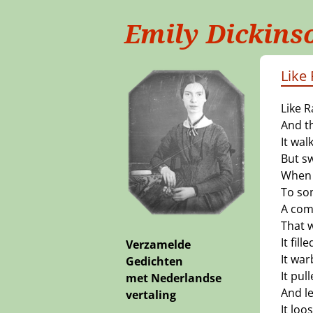
Emily Dickins
Like 
Like R
And t
It wa
But s
When 
To so
A com
That 
It fil
Verzamelde
It war
Gedichten
It pul
met Nederlandse
And le
vertaling
It loo