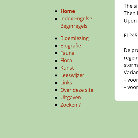
The si
Home
Then l
Index Engelse
Upon 
Beginregels
F1245
Bloemlezing
Biografie
De pro
Fauna
regenw
Flora
storm
Kunst
Varia
Leeswijzer
– voor
Links
– voor 
Over deze site
Uitgaven
Zoeken ?