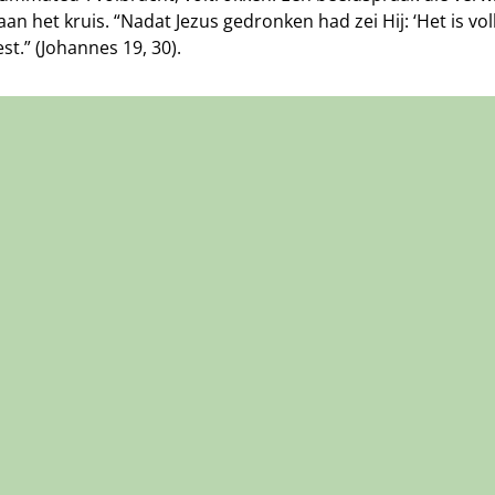
aan het kruis. “Nadat Jezus gedronken had zei Hij: ‘Het is vol
st.” (Johannes 19, 30).