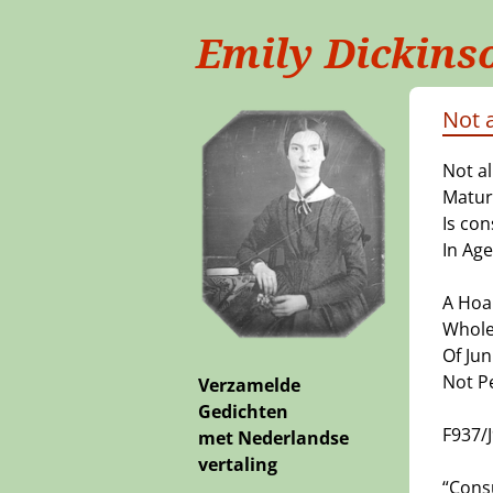
Emily Dickins
Not a
Not al
Maturi
Is co
In Age
A Hoa
Whole
Of Jun
Not Pe
Verzamelde
Gedichten
F937/
met Nederlandse
vertaling
“Cons