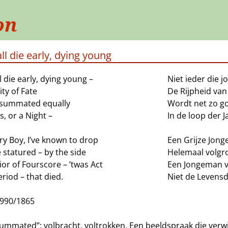
on
ll die early, dying young
l die early, dying young –
Niet ieder die jo
ty of Fate
De Rijpheid van
nsummated equally
Wordt net zo g
s, or a Night –
In de loop der J
ry Boy, I’ve known to drop
Een Grijze Jong
 statured – by the side
Helemaal volgro
ior of Fourscore – ’twas Act
Een Jongeman v
riod – that died.
Niet de Levensd
J990/1865
ummated”: volbracht, voltrokken. Een beeldspraak die verwi