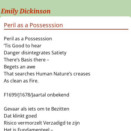
Emily Dickinson
Peril as a Possesssion
Peril as a Possesssion
‘Tis Good to hear
Danger disintegrates Satiety
There’s Basis there –
Begets an awe
That searches Human Nature’s creases
As clean as Fire.
F1699/J1678/Jaartal onbekend
Gevaar als iets om te Bezitten
Dat klinkt goed
Risico vermorzelt Verzadigd te zijn
Het is Fundamenteel –