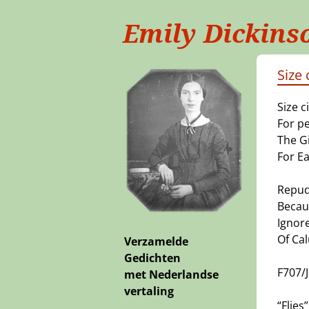
Emily Dickins
Size
Size c
For pe
The G
For Ea
Repudi
Becaus
Ignore
Of Cal
Verzamelde
Gedichten
F707/
met Nederlandse
vertaling
“Flies