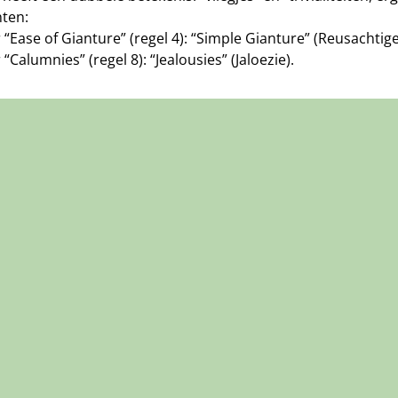
nten:
 “Ease of Gianture” (regel 4): “Simple Gianture” (Reusachtig
 “Calumnies” (regel 8): “Jealousies” (Jaloezie).