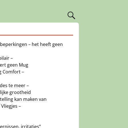
beperkingen – het heeft geen
ilair –
eert geen Mug
g Comfort –
 des te meer –
ijke grootheid
telling kan maken van
 Vliegjes –
ernissen, irritaties”