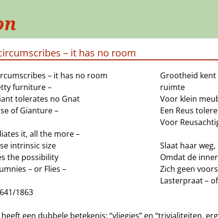
on
 circumscribes – it has no room
ircumscribes – it has no room
Grootheid kent 
tty furniture –
ruimte
iant tolerates no Gnat
Voor klein meub
se of Gianture –
Een Reus toler
Voor Reusachti
ates it, all the more –
e intrinsic size
Slaat haar weg,
s the possibility
Omdat de innerl
umnies – or Flies –
Zich geen voors
Lasterpraat – of
J641/1863
” heeft een dubbele betekenis: “vliegjes” en “trivialiteiten, erg