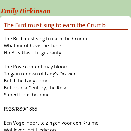
Emily Dickinson
The Bird must sing to earn the Crumb
The Bird must sing to earn the Crumb
What merit have the Tune
No Breakfast if it guaranty
The Rose content may bloom
To gain renown of Lady’s Drawer
But if the Lady come
But once a Century, the Rose
Superfluous become –
F928/J880/1865
Een Vogel hoort te zingen voor een Kruimel
Wat levert het Liedje op