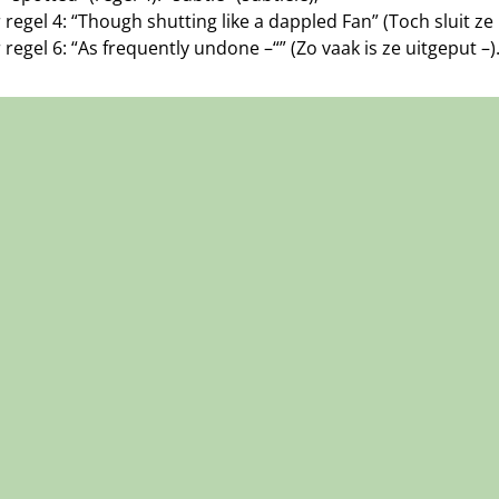
 regel 4: “Though shutting like a dappled Fan” (Toch sluit ze
 regel 6: “As frequently undone –“” (Zo vaak is ze uitgeput –)