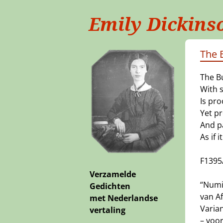
Emily Dickins
The 
The B
With 
Is pro
Yet pr
And p
As if 
F1395
Verzamelde
“Numi
Gedichten
van Af
met Nederlandse
Varia
vertaling
– voor