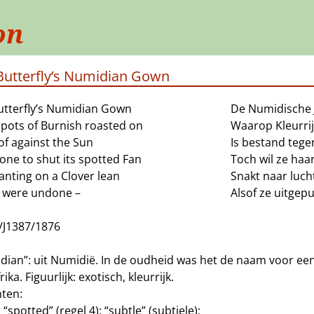
on
Butterfly’s Numidian Gown
utterfly’s Numidian Gown
De Numidische J
spots of Burnish roasted on
Waarop Kleurrij
of against the Sun
Is bestand tege
one to shut its spotted Fan
Toch wil ze haa
anting on a Clover lean
Snakt naar luch
it were undone –
Alsof ze uitgeput
/J1387/1876
dian”: uit Numidië. In de oudheid was het de naam voor een
rika. Figuurlijk: exotisch, kleurrijk.
nten:
 “spotted” (regel 4): “subtle” (subtiele);