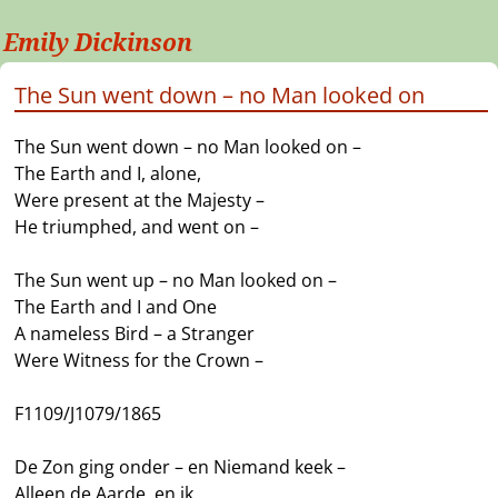
Emily Dickinson
The Sun went down – no Man looked on
The Sun went down – no Man looked on –
The Earth and I, alone,
Were present at the Majesty –
He triumphed, and went on –
The Sun went up – no Man looked on –
The Earth and I and One
A nameless Bird – a Stranger
Were Witness for the Crown –
F1109/J1079/1865
De Zon ging onder – en Niemand keek –
Alleen de Aarde, en ik,