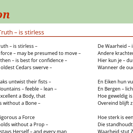
on
ruth – is stirless
uth – is stirless –
De Waarheid – i
 force – may be presumed to move –
Andere krachte
 then – is best for confidence –
Hier kun je – d
oldest Cedars swerve –
Wanneer de oud
ks untwist their fists –
En Eiken hun v
untains – feeble – lean –
En Bergen – lich
cellent a Body, that
Hoe geweldig is
s without a Bone –
Overeind blijft
igorous a Force
Hoe sterk is ee
holds without a Prop –
Die standhoudt
 stays Herself – and every man
Waarheid stut Z