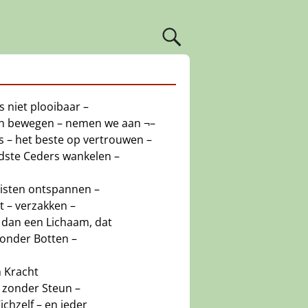
s niet plooibaar –
n bewegen – nemen we aan ¬–
us – het beste op vertrouwen –
ste Ceders wankelen –
uisten ontspannen –
t – verzakken –
 dan een Lichaam, dat
 zonder Botten –
n Kracht
 zonder Steun –
ichzelf – en ieder