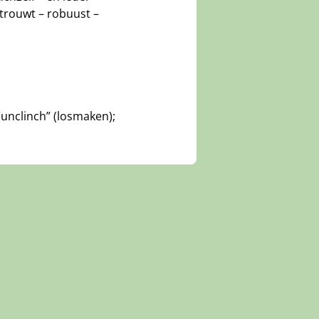
trouwt – robuust –
“unclinch” (losmaken);