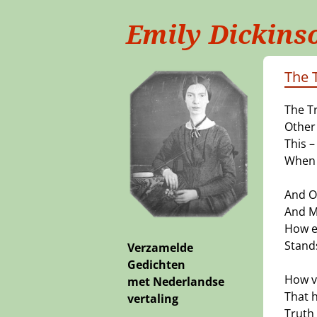
Emily Dickins
The T
The Tr
Other
This –
When 
And Oa
And Mo
How ex
Stand
Verzamelde
Gedichten
How v
met Nederlandse
That 
vertaling
Truth