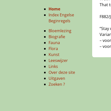
That t
Home
Index Engelse
F882/
Beginregels
“Stay 
Bloemlezing
Varia
Biografie
– voor
Fauna
– voor
Flora
Kunst
Leeswijzer
Links
Over deze site
Uitgaven
Zoeken ?