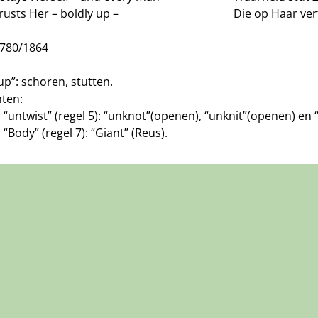
rusts Her – boldly up –
Die op Haar ver
J780/1864
up”: schoren, stutten.
nten:
 “untwist” (regel 5): “unknot”(openen), “unknit”(openen) en 
 “Body” (regel 7): “Giant” (Reus).