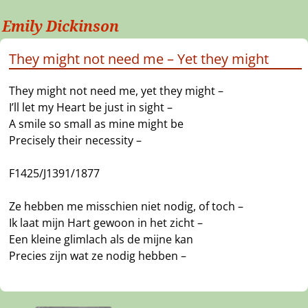
Emily Dickinson
They might not need me – Yet they might
They might not need me, yet they might –
I’ll let my Heart be just in sight –
A smile so small as mine might be
Precisely their necessity –
F1425/J1391/1877
Ze hebben me misschien niet nodig, of toch –
Ik laat mijn Hart gewoon in het zicht –
Een kleine glimlach als de mijne kan
Precies zijn wat ze nodig hebben –