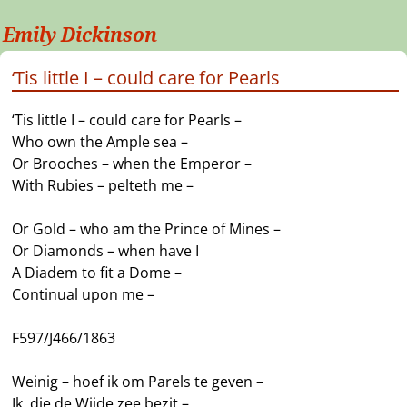
Emily Dickinson
‘Tis little I – could care for Pearls
‘Tis little I – could care for Pearls –
Who own the Ample sea –
Or Brooches – when the Emperor –
With Rubies – pelteth me –
Or Gold – who am the Prince of Mines –
Or Diamonds – when have I
A Diadem to fit a Dome –
Continual upon me –
F597/J466/1863
Weinig – hoef ik om Parels te geven –
Ik, die de Wijde zee bezit –