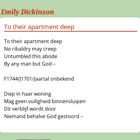
Emily Dickinson
To their apartment deep
To their apartment deep
No ribaldry may creep
Untumbled this abode
By any man but God –
F1744/J1701/Jaartal onbekend
Diep in haar woning
Mag geen vuiligheid binnensluipen
Dit verblijf wordt door
Niemand behalve God gestoord –