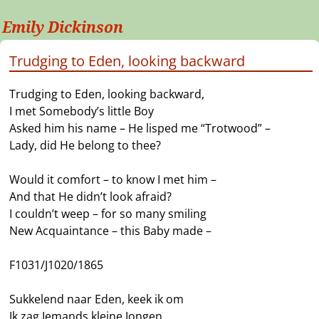
Emily Dickinson
Trudging to Eden, looking backward
Trudging to Eden, looking backward,
I met Somebody’s little Boy
Asked him his name – He lisped me “Trotwood” –
Lady, did He belong to thee?
Would it comfort – to know I met him –
And that He didn’t look afraid?
I couldn’t weep – for so many smiling
New Acquaintance – this Baby made –
F1031/J1020/1865
Sukkelend naar Eden, keek ik om
Ik zag Iemands kleine Jongen