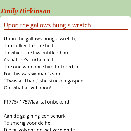
Emily Dickinson
Upon the gallows hung a wretch
Upon the gallows hung a wretch,
Too sullied for the hell
To which the law entitled him.
As nature’s curtain fell
The one who bore him tottered in, –
For this was woman’s son.
“‘Twas all I had,” she stricken gasped –
Oh, what a livid boon!
F1775/J1757/Jaartal onbekend
Aan de galg hing een schurk,
Te smerig voor de hel
Die hij volgens de wet verdiende.