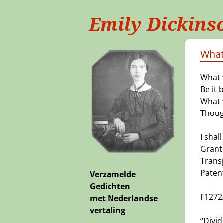
Emily Dickins
What
What 
Be it b
What 
Though
I shal
Grante
Trans
Paten
Verzamelde
Gedichten
F1272
met Nederlandse
vertaling
“Divid