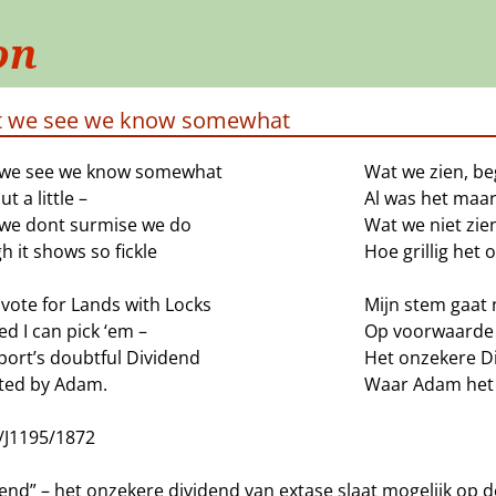
on
 we see we know somewhat
we see we know somewhat
Wat we zien, be
ut a little –
Al was het maar
we dont surmise we do
Wat we niet zie
 it shows so fickle
Hoe grillig het o
l vote for Lands with Locks
Mijn stem gaat 
d I can pick ‘em –
Op voorwaarde 
port’s doubtful Dividend
Het onzekere D
ted by Adam.
Waar Adam het 
/J1195/1872
end” – het onzekere dividend van extase slaat mogelijk op d