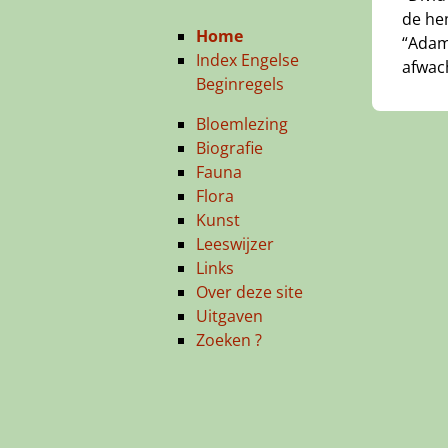
de he
Home
“Adam”
Index Engelse
afwac
Beginregels
Bloemlezing
Biografie
Fauna
Flora
Kunst
Leeswijzer
Links
Over deze site
Uitgaven
Zoeken ?