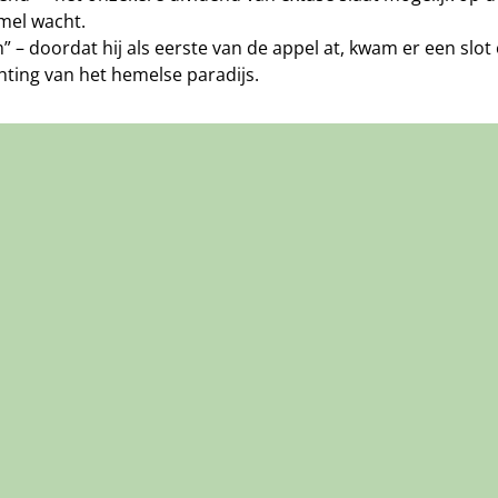
mel wacht.
 – doordat hij als eerste van de appel at, kwam er een slot 
hting van het hemelse paradijs.