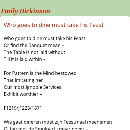
Emily Dickinson
Who goes to dine must take his Feast
Who goes to dine must take his Feast
Or find the Banquet mean –
The Table is not laid without
Till it is laid within –
For Pattern is the Mind bestowed
That imitating her
Our most ignoble Services
Exhibit worthier –
F1219/J1223/1871
Wie gaat dineren moet zijn Feestmaal meenemen
Of hij vindt de Smulpartij maar pover –