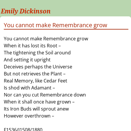
Emily Dickinson
You cannot make Remembrance grow
You cannot make Remembrance grow
When it has lost its Root –
The tightening the Soil around
And setting it upright
Deceives perhaps the Universe
But not retrieves the Plant –
Real Memory, like Cedar Feet
Is shod with Adamant –
Nor can you cut Remembrance down
When it shall once have grown –
Its Iron Buds will sprout anew
However overthrown –
F1536/J1508/1880